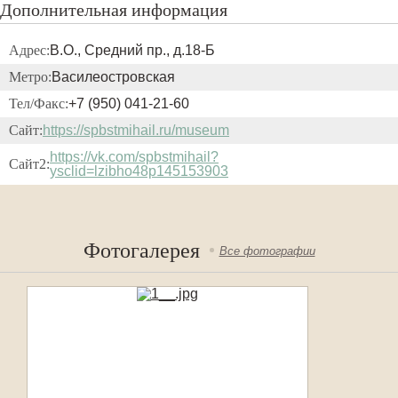
Дополнительная информация
Адрес:
В.О., Средний пр., д.18-Б
Метро:
Василеостровская
Тел/Факс:
+7 (950) 041-21-60
Сайт:
https://spbstmihail.ru/museum
https://vk.com/spbstmihail?
Сайт2:
ysclid=lzibho48p145153903
Фотогалерея
Все фотографии