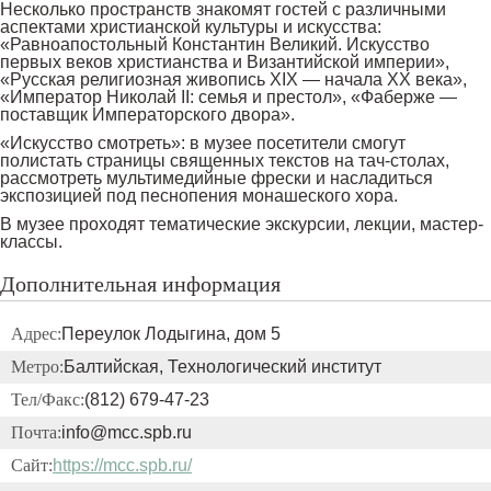
Несколько пространств знакомят гостей с различными
аспектами христианской культуры и искусства:
«Равноапостольный Константин Великий. Искусство
первых веков христианства и Византийской империи»,
«Русская религиозная живопись XIX — начала ХХ века»,
«Император Николай II: семья и престол», «Фаберже —
поставщик Императорского двора».
«Искусство смотреть»: в музее посетители смогут
полистать страницы священных текстов на тач-столах,
рассмотреть мультимедийные фрески и насладиться
экспозицией под песнопения монашеского хора.
В музее проходят тематические экскурсии, лекции, мастер-
классы.
Дополнительная информация
Адрес:
Переулок Лодыгина, дом 5
Метро:
Балтийская, Технологический институт
Тел/Факс:
(812) 679-47-23
Почта:
info@mcc.spb.ru
Сайт:
https://mcc.spb.ru/