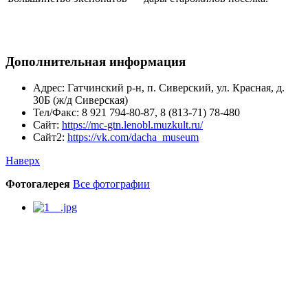
Дополнительная информация
Адрес:
Гатчинский р-н, п. Сиверский, ул. Красная, д.
30Б (ж/д Сиверская)
Тел/Факс:
8 921 794-80-87, 8 (813-71) 78-480
Сайт:
https://mc-gtn.lenobl.muzkult.ru/
Сайт2:
https://vk.com/dacha_museum
Наверх
Фотогалерея
Все фотографии