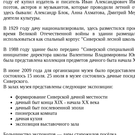
году её купил издатель и писатель Иван Александрович Ива
поэтов, актеров и музыкантов, которые проводили летний о
здесь бывали: Александр Блок, Анна Ахматова, Дмитрий М
деятели культуры.
В 1929 году дачу национализировали, здесь разместился пр
время Великой Отечественной войны в здании размещал
использоваться как спальный корпус "Сиверской лесной школы
В 1988 году здание было передано "Сиверской специальной 
инициативе директора школы Валентины Владимировны Юн
была представлена коллекция предметов дачного быта начала 
В июне 2009 года для организации музея было предоставлен
состоялось 15 июля. 25 июля в музее состоялись дачные пос
Сиверского.
В залах музея представлены следующие экспозиции:
формирование Сиверской дачной местности
дачный быт конца XIX - начала XX века
дачный быт послевоенной эпохи
пионерская комната
дачная кухня
экспозиция выставочного зала
Большинство экспонатов — дары старожилов посёлка.