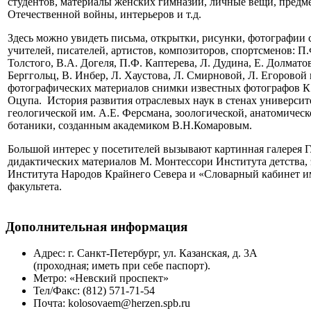
студентов, материалы женских гимназий, личные вещи, предм
Отечественной войны, интерьеров и т.д.
Здесь можно увидеть письма, открытки, рисунки, фотографии 
учителей, писателей, артистов, композиторов, спортсменов: П.
Толстого, В.А. Догеля, П.Ф. Каптерева, Л. Дудина, Е. Долмато
Берггольц, В. Инбер, Л. Хаустова, Л. Смирновой, Л. Егоровой
фотографических материалов снимки известных фотографов К.
Оцупа. История развития отраслевых наук в стенах университ
геологической им. А.Е. Ферсмана, зоологической, анатомичес
ботаники, созданным академиком В.Н.Комаровым.
Большой интерес у посетителей вызывают картинная галерея Г
дидактических материалов М. Монтессори Института детства,
Института Народов Крайнего Севера и «Словарный кабинет и
факультета.
Дополнительная информация
Адрес:
г. Санкт-Петербург, ул. Казанская, д. 3А
(проходная; иметь при себе паспорт).
Метро:
«Невский проспект»
Тел/Факс:
(812) 571-71-54
Почта:
kolosovaem@herzen.spb.ru